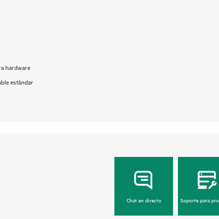
ara hardware
able estándar
Chat en directo
Soporte para pr