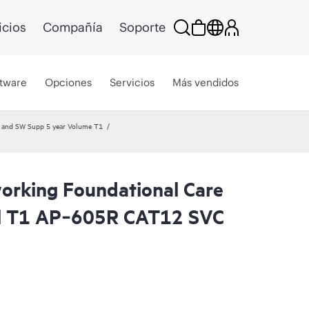
icios
Compañía
Soporte
tware
Opciones
Servicios
Más vendidos
and SW Supp 5 year Volume T1
rking Foundational Care
l T1 AP‑605R CAT12 SVC