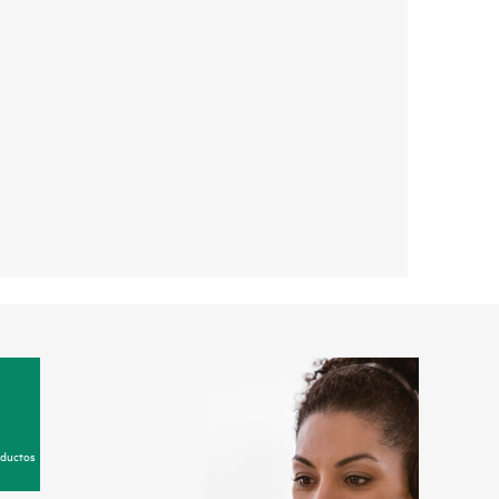
oductos