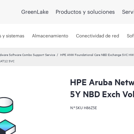
GreenLake
Productos y soluciones
Serv
s y sistemas
Almacenamiento
Conectividad de red
Sof
dware Software Combo Support Service
HPE ANW Foundational Care NBD Exchange SVC HW 
 CAT12 SVC
HPE Aruba Netwo
5Y NBD Exch Vo
N.º SKU
H86Z5E