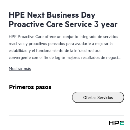
HPE Next Business Day
Proactive Care Service 3 year
HPE Proactive Care ofrece un conjunto integrado de servicios
reactivos y proactivos pensados para ayudarte a mejorar la
estabilidad y el funcionamiento de la infraestructura
convergente con el fin de lograr mejores resultados de negocio.
En un entorno virtualizado y convergente complejo, muchos
Mostrar más
componentes deben trabajar en conjunto y de manera
eficiente. HPE Proactive Care ha sido especialmente diseñado
para dar soporte a los dispositivos presentes en estos
Primeros pasos
entornos, proporcionando un soporte mejorado que abarca
Ofertas Servicios
servidores, sistemas operativos, hipervisores, almacenamiento,
redes de área de almacenamiento (SAN) y redes.
En el caso de que se produzca alguna incidencia en el servicio,
HPE Proactive Care te proporciona una experiencia telefónica