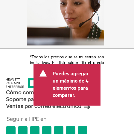
*Todos los precios que se muestran son
indicativos. El distribuidor fija el precio
final de la transacción y puede incluir
Puedes agregar
otros conceptos, como los impuestos a
la venta, el IVA y el envío. El precio de la
un máximo de 4
transacción que establece el distribuidor
elementos para
puede variar con respecto a otros
Cómo comprar
comparar.
distribuidores y al precio indicativo
Soporte para productos
mostrado. El precio indicativo puede
Ventas por correo electrónico
incluir ofertas promocionales por tiempo
limitado. HPE se reserva el derecho de
Seguir a HPE en
hacer ajustes de precios en cualquier
momento por motivos que incluyen, a
título enunciativo, cambios en las