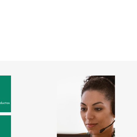
oductos