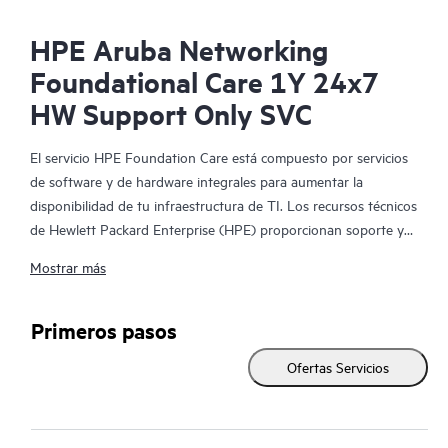
HPE Aruba Networking
Foundational Care 1Y 24x7
HW Support Only SVC
El servicio HPE Foundation Care está compuesto por servicios
de software y de hardware integrales para aumentar la
disponibilidad de tu infraestructura de TI. Los recursos técnicos
de Hewlett Packard Enterprise (HPE) proporcionan soporte y
trabajan con tu equipo de TI para resolver los problemas de
Mostrar más
hardware y software de HPE y de determinados productos de
terceros.
Primeros pasos
Para los productos de hardware cubiertos por HPE Foundation
Ofertas Servicios
Care, el servicio incluye diagnóstico y soporte remotos, así
como reparación de hardware in situ, en caso de que sea
necesario para resolver un problema. Para productos de
hardware de HPE, este servicio también puede incluir soporte