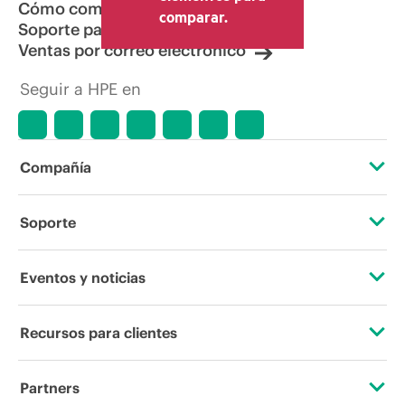
Cómo comprar
comparar.
Soporte para productos
Ventas por correo electrónico
Seguir a HPE en
Compañía
Acerca de HPE
Soporte
Accesibilidad
Servicios de soporte operativo
Eventos y noticias
Vacantes
Devolución y reciclaje de productos
Eventos
Recursos para clientes
Responsabilidad corporativa
Soporte para productos
HPE Discover
Contacta con nosotros
Laboratorios HPE
Partners
Software y controladores