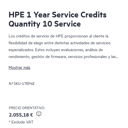
HPE 1 Year Service Credits
Quantity 10 Service
Los créditos de servicio de HPE proporcionan al cliente la
flexibilidad de elegir entre distintas actividades de servicios
especializados. Estos incluyen evaluaciones, análisis de
rendimiento, gestión de firmware, servicios profesionales y las
mejores prácticas operativas para complementar los servicios
Mostrar más
proporcionados en el marco de la garantía activa o en los
servicios de soporte cubiertos por HPE. Las actividades de
N.º SKU
U7EP4E
servicio se han diseñado para abarcar un amplio espectro de
dominios tecnológicos de TI, que incluyen las TI locales
tradicionales, el Big Data, las infraestructuras convergentes y
las infraestructuras de la nube híbrida. El enfoque basado en
PRECIO ORIENTATIVO:
los créditos permite al cliente seleccionar los servicios
2.055,18 €
específicos que necesita, en el momento en el que los necesita,
* Exclude VAT
con el fin de maximizar el rendimiento de TI y alcanzar los