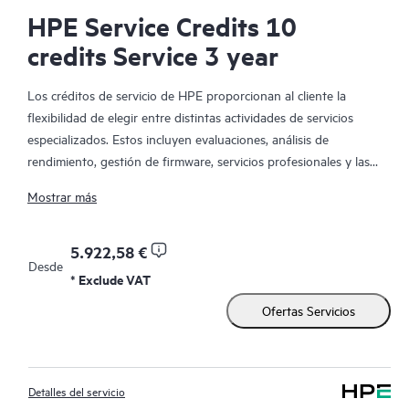
HPE Service Credits 10
credits Service 3 year
Los créditos de servicio de HPE proporcionan al cliente la
flexibilidad de elegir entre distintas actividades de servicios
especializados. Estos incluyen evaluaciones, análisis de
rendimiento, gestión de firmware, servicios profesionales y las
mejores prácticas operativas para complementar los servicios
Mostrar más
proporcionados en el marco de la garantía activa o en los
servicios de soporte cubiertos por HPE. Las actividades de
servicio se han diseñado para abarcar un amplio espectro de
5.922,58 €
Desde
dominios tecnológicos de TI, que incluyen las TI locales
* Exclude VAT
tradicionales, el Big Data, las infraestructuras convergentes y
Ofertas Servicios
las infraestructuras de la nube híbrida. El enfoque basado en
los créditos permite al cliente seleccionar los servicios
específicos que necesita, en el momento en el que los necesita,
con el fin de maximizar el rendimiento de TI y alcanzar los
Detalles del servicio
objetivos empresariales.