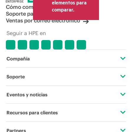
elementos para
Cómo comprar
comparar.
Soporte para productos
Ventas por correo electrónico
Seguir a HPE en
Compañía
Acerca de HPE
Soporte
Accesibilidad
Servicios de soporte operativo
Eventos y noticias
Vacantes
Devolución y reciclaje de productos
Eventos
Recursos para clientes
Responsabilidad corporativa
Soporte para productos
HPE Discover
Contacta con nosotros
Laboratorios HPE
Partners