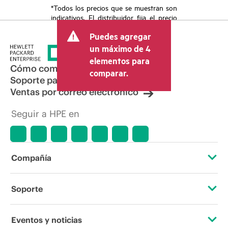
*Todos los precios que se muestran son
indicativos. El distribuidor fija el precio
final de la transacción y puede incluir
Puedes agregar
otros conceptos, como los impuestos a
la venta, el IVA y el envío. El precio de la
un máximo de 4
transacción que establece el distribuidor
elementos para
puede variar con respecto a otros
Cómo comprar
comparar.
distribuidores y al precio indicativo
Soporte para productos
mostrado. El precio indicativo puede
Ventas por correo electrónico
incluir ofertas promocionales por tiempo
limitado. HPE se reserva el derecho de
Seguir a HPE en
hacer ajustes de precios en cualquier
momento por motivos que incluyen, a
título enunciativo, cambios en las
condiciones del mercado,
descatalogación de productos,
Compañía
disponibilidad limitada de productos,
promociones de fin de la vida útil y
errores en los anuncios.
Acerca de HPE
Soporte
Accesibilidad
Servicios de soporte operativo
Eventos y noticias