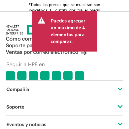
*Todos los precios que se muestran son
indicativos. El distribuidor fija el precio
final de la transacción y puede incluir
Puedes agregar
otros conceptos, como los impuestos a
la venta, el IVA y el envío. El precio de la
un máximo de 4
transacción que establece el distribuidor
elementos para
puede variar con respecto a otros
Cómo comprar
comparar.
distribuidores y al precio indicativo
Soporte para productos
mostrado. El precio indicativo puede
Ventas por correo electrónico
incluir ofertas promocionales por tiempo
limitado. HPE se reserva el derecho de
Seguir a HPE en
hacer ajustes de precios en cualquier
momento por motivos que incluyen, a
título enunciativo, cambios en las
condiciones del mercado,
descatalogación de productos,
Compañía
disponibilidad limitada de productos,
promociones de fin de la vida útil y
errores en los anuncios.
Acerca de HPE
Soporte
Accesibilidad
Servicios de soporte operativo
Eventos y noticias