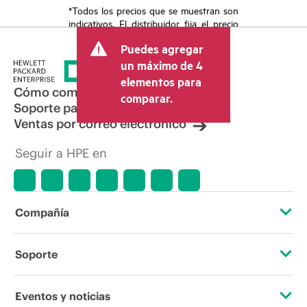
*Todos los precios que se muestran son
indicativos. El distribuidor fija el precio
final de la transacción y puede incluir
Puedes agregar
otros conceptos, como los impuestos a
la venta, el IVA y el envío. El precio de la
un máximo de 4
transacción que establece el distribuidor
elementos para
puede variar con respecto a otros
Cómo comprar
comparar.
distribuidores y al precio indicativo
Soporte para productos
mostrado. El precio indicativo puede
Ventas por correo electrónico
incluir ofertas promocionales por tiempo
limitado. HPE se reserva el derecho de
Seguir a HPE en
hacer ajustes de precios en cualquier
momento por motivos que incluyen, a
título enunciativo, cambios en las
condiciones del mercado,
descatalogación de productos,
Compañía
disponibilidad limitada de productos,
promociones de fin de la vida útil y
errores en los anuncios.
Acerca de HPE
Soporte
Accesibilidad
Servicios de soporte operativo
Eventos y noticias