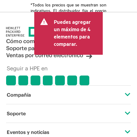
*Todos los precios que se muestran son
indicativos. El distribuidor fija el precio
final de la transacción y puede incluir
Puedes agregar
otros conceptos, como los impuestos a
la venta, el IVA y el envío. El precio de la
un máximo de 4
transacción que establece el distribuidor
elementos para
puede variar con respecto a otros
Cómo comprar
comparar.
distribuidores y al precio indicativo
Soporte para productos
mostrado. El precio indicativo puede
Ventas por correo electrónico
incluir ofertas promocionales por tiempo
limitado. HPE se reserva el derecho de
Seguir a HPE en
hacer ajustes de precios en cualquier
momento por motivos que incluyen, a
título enunciativo, cambios en las
condiciones del mercado,
descatalogación de productos,
Compañía
disponibilidad limitada de productos,
promociones de fin de la vida útil y
errores en los anuncios.
Acerca de HPE
Soporte
Accesibilidad
Servicios de soporte operativo
Eventos y noticias