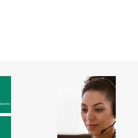
oductos