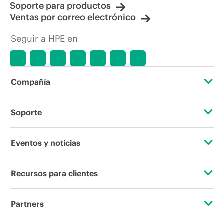
Soporte para productos
Ventas por correo electrónico
Seguir a HPE en
Compañía
Acerca de HPE
Soporte
Accesibilidad
Servicios de soporte operativo
Eventos y noticias
Vacantes
Devolución y reciclaje de productos
Eventos
Recursos para clientes
Responsabilidad corporativa
Soporte para productos
HPE Discover
Contacta con nosotros
Laboratorios HPE
Partners
Software y controladores
Eventos locales
Educación y formación