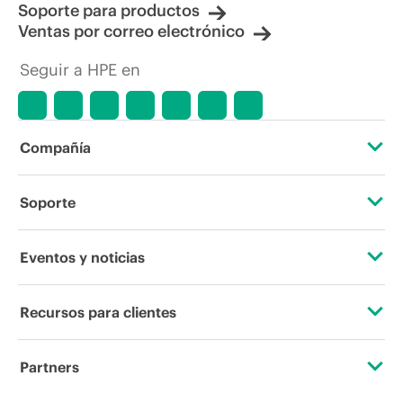
Soporte para productos
Ventas por correo electrónico
Seguir a HPE en
Compañía
Acerca de HPE
Soporte
Accesibilidad
Servicios de soporte operativo
Eventos y noticias
Vacantes
Devolución y reciclaje de productos
Eventos
Recursos para clientes
Responsabilidad corporativa
Soporte para productos
HPE Discover
Contacta con nosotros
Laboratorios HPE
Partners
Software y controladores
Eventos locales
Educación y formación