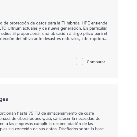
 de protección de datos para la TI híbrida, HPE entiende
LTO Ultrium actuales y de nueva generación. En particular,
 medios al proporcionar una ubicación a largo plazo para el
ección definitiva ante desastres naturales, interrupciones
anos o actos maliciosos. Los medios Spectra TeraPack se
 dispongan de la solución de almacenamiento en cinta
enfoque hace hincapié en las mejoras y características
 los aspectos del proceso de gestión de medios.
Comparar
ges
orcionan hasta 75 TB de almacenamiento de coste
naza de ciberataques y, así, satisfacer la necesidad de
iten a las empresas cumplir la recomendación de las
ias sin conexión de sus datos. Diseñados sobre la base
es anteriores, con velocidades de transferencia de hasta