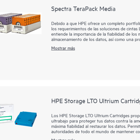
Spectra TeraPack Media
Debido a que HPE ofrece un completo portfolio
los requerimientos de las soluciones de cintas 
entiende la importancia de la fiabilidad de los
almacenamiento de los datos, así como una prot
del suministro eléctrico o la red, errores hum
Mostrar más
han diseñado para garantizar que los clientes
automatizado más fiable del mercado. Nuestro 
continuas que simplifican prácticamente todos
HPE Storage LTO Ultrium Cartrid
Los HPE Storage LTO Ultrium Cartridges prop
ultrabajo para proteger tus datos contra la ame
máxima fiabilidad al restaurar los datos. Perm
autoridades de todo el mundo de mantener cop
de 25 años de experiencia y de diez generacion
Mostrar más