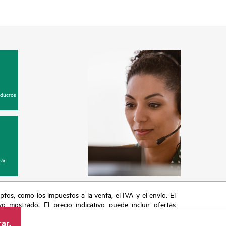
oductos
ar
eptos, como los impuestos a la venta, el IVA y el envío. El
vo mostrado. El precio indicativo puede incluir ofertas
cluyen, a título enunciativo, cambios en las condiciones
ar.
s anuncios.