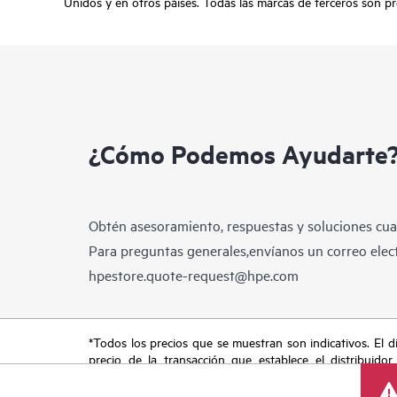
Unidos y en otros países. Todas las marcas de terceros son pr
¿Cómo Podemos Ayudarte
Obtén asesoramiento, respuestas y soluciones cua
Para preguntas generales,envíanos un correo elect
hpestore.quote-request@hpe.com
*Todos los precios que se muestran son indicativos. El dis
precio de la transacción que establece el distribuidor
promocionales por tiempo limitado. HPE se reserva el de
del mercado, descatalogación de productos, disponibilidad