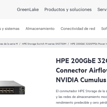
GreenLake
Productos y soluciones
Serv
s y sistemas
Almacenamiento
Conectividad de red
Sof
es de la serie M
HPE Storage Switch M-series SN3700M
HPE 200GbE 32QSFP56 Power to
HPE 200GbE 32
Connector Airfl
NVIDIA Cumulus
El conmutador HPE Storage de la s
y las redes de almacenamiento mod
rendimiento predecible y cero pérdi