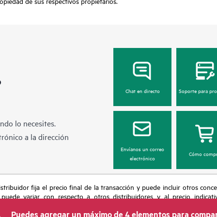
opiedad de sus respectivos propietarios.
?
Chat en directo
Soporte para pr
ndo lo necesites.
rónico a la dirección
Envíanos un correo
Cómo compr
electrónico
tribuidor fija el precio final de la transacción y puede incluir otros conc
 puede variar con respecto a otros distribuidores y al precio indicati
recho de hacer ajustes de precios en cualquier momento por motivos que in
Puedes agregar un máximo de 4 elementos para compar
 limitada de productos, promociones de fin de la vida útil y errores en lo