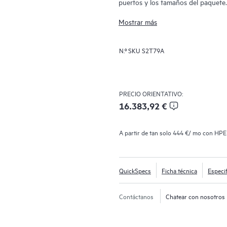
puertos y los tamaños del paquet
un diseño eficiente que proporcion
Mostrar más
económicos atractivos y un excelen
con el conmutador HPE Storage de 
N.º SKU
S2T79A
escalables al tiempo que son asequi
almacenamiento primario y secunda
de baja latencia rápida y equitativ
combinación de diferentes velocida
PRECIO ORIENTATIVO:
almacenamiento, infraestructura hip
16.383,92 €
implementaciones de medios y entr
A partir de tan solo
444 €
/ mo con HP
QuickSpecs
Ficha técnica
Especi
Contáctanos
Chatear con nosotros