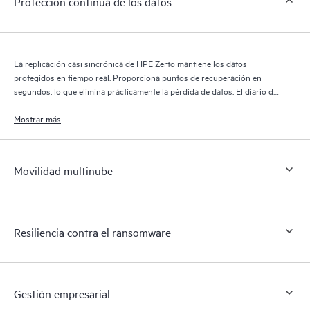
Protección continua de los datos
La replicación casi sincrónica de HPE Zerto mantiene los datos
protegidos en tiempo real. Proporciona puntos de recuperación en
segundos, lo que elimina prácticamente la pérdida de datos. El diario de
recuperación de HPE Zerto conserva miles de puntos de recuperación
durante 30 días, lo que proporciona una recuperación granular y
Mostrar más
flexible.
Movilidad multinube
Resiliencia contra el ransomware
Gestión empresarial