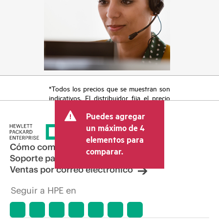
*Todos los precios que se muestran son
indicativos. El distribuidor fija el precio
final de la transacción y puede incluir
Puedes agregar
otros conceptos, como los impuestos a
la venta, el IVA y el envío. El precio de la
un máximo de 4
transacción que establece el distribuidor
elementos para
puede variar con respecto a otros
Cómo comprar
comparar.
distribuidores y al precio indicativo
Soporte para productos
mostrado. El precio indicativo puede
Ventas por correo electrónico
incluir ofertas promocionales por tiempo
limitado. HPE se reserva el derecho de
Seguir a HPE en
hacer ajustes de precios en cualquier
momento por motivos que incluyen, a
título enunciativo, cambios en las
condiciones del mercado,