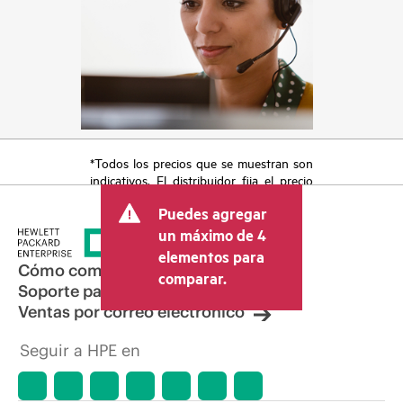
*Todos los precios que se muestran son
indicativos. El distribuidor fija el precio
final de la transacción y puede incluir
Puedes agregar
otros conceptos, como los impuestos a
la venta, el IVA y el envío. El precio de la
un máximo de 4
transacción que establece el distribuidor
elementos para
puede variar con respecto a otros
Cómo comprar
comparar.
distribuidores y al precio indicativo
Soporte para productos
mostrado. El precio indicativo puede
Ventas por correo electrónico
incluir ofertas promocionales por tiempo
limitado. HPE se reserva el derecho de
Seguir a HPE en
hacer ajustes de precios en cualquier
momento por motivos que incluyen, a
título enunciativo, cambios en las
condiciones del mercado,