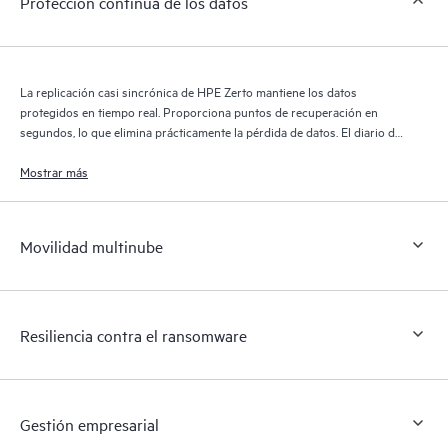
Protección continua de los datos
La replicación casi sincrónica de HPE Zerto mantiene los datos
protegidos en tiempo real. Proporciona puntos de recuperación en
segundos, lo que elimina prácticamente la pérdida de datos. El diario de
recuperación de HPE Zerto conserva miles de puntos de recuperación
durante 30 días, lo que proporciona una recuperación granular y
Mostrar más
flexible.
Movilidad multinube
Resiliencia contra el ransomware
Gestión empresarial