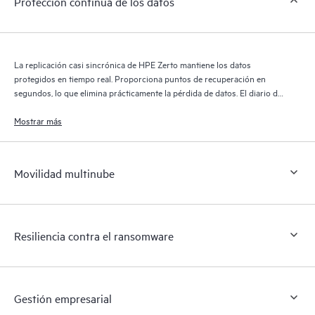
Protección continua de los datos
La replicación casi sincrónica de HPE Zerto mantiene los datos
protegidos en tiempo real. Proporciona puntos de recuperación en
segundos, lo que elimina prácticamente la pérdida de datos. El diario de
recuperación de HPE Zerto conserva miles de puntos de recuperación
durante 30 días, lo que proporciona una recuperación granular y
Mostrar más
flexible.
Movilidad multinube
Resiliencia contra el ransomware
Gestión empresarial