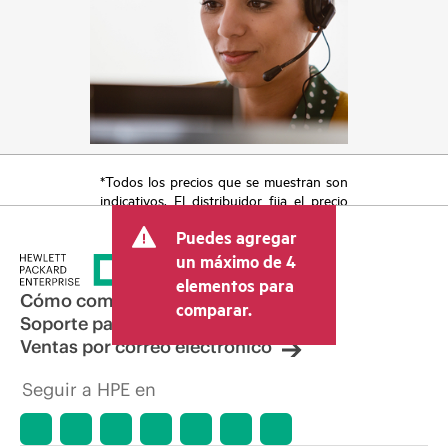
*Todos los precios que se muestran son
indicativos. El distribuidor fija el precio
final de la transacción y puede incluir
Puedes agregar
otros conceptos, como los impuestos a
la venta, el IVA y el envío. El precio de la
un máximo de 4
transacción que establece el distribuidor
elementos para
puede variar con respecto a otros
Cómo comprar
comparar.
distribuidores y al precio indicativo
Soporte para productos
mostrado. El precio indicativo puede
Ventas por correo electrónico
incluir ofertas promocionales por tiempo
limitado. HPE se reserva el derecho de
Seguir a HPE en
hacer ajustes de precios en cualquier
momento por motivos que incluyen, a
título enunciativo, cambios en las
condiciones del mercado,