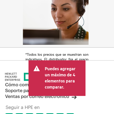
*Todos los precios que se muestran son
indicativos. El distribuidor fija el precio
final de la transacción y puede incluir
Puedes agregar
otros conceptos, como los impuestos a
la venta, el IVA y el envío. El precio de la
un máximo de 4
transacción que establece el distribuidor
elementos para
puede variar con respecto a otros
Cómo comprar
comparar.
distribuidores y al precio indicativo
Soporte para productos
mostrado. El precio indicativo puede
Ventas por correo electrónico
incluir ofertas promocionales por tiempo
limitado. HPE se reserva el derecho de
Seguir a HPE en
hacer ajustes de precios en cualquier
momento por motivos que incluyen, a