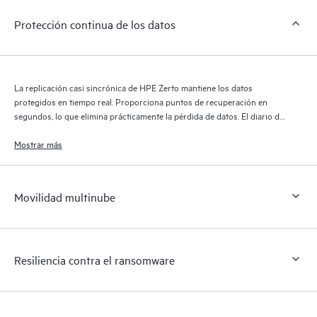
Protección continua de los datos
La replicación casi sincrónica de HPE Zerto mantiene los datos
protegidos en tiempo real. Proporciona puntos de recuperación en
segundos, lo que elimina prácticamente la pérdida de datos. El diario de
recuperación de HPE Zerto conserva miles de puntos de recuperación
durante 30 días, lo que proporciona una recuperación granular y
Mostrar más
flexible.
Movilidad multinube
Resiliencia contra el ransomware