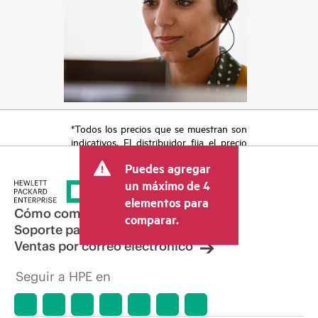
*Todos los precios que se muestran son
indicativos. El distribuidor fija el precio
final de la transacción y puede incluir
Puedes agregar
otros conceptos, como los impuestos a
la venta, el IVA y el envío. El precio de la
un máximo de 4
transacción que establece el distribuidor
elementos para
puede variar con respecto a otros
Cómo comprar
comparar.
distribuidores y al precio indicativo
Soporte para productos
mostrado. El precio indicativo puede
Ventas por correo electrónico
incluir ofertas promocionales por tiempo
limitado. HPE se reserva el derecho de
Seguir a HPE en
hacer ajustes de precios en cualquier
momento por motivos que incluyen, a
título enunciativo, cambios en las
condiciones del mercado,