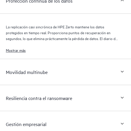
Protección continua de los datos
La replicación casi sincrónica de HPE Zerto mantiene los datos
protegidos en tiempo real. Proporciona puntos de recuperación en
segundos, lo que elimina prácticamente la pérdida de datos. El diario de
recuperación de HPE Zerto conserva miles de puntos de recuperación
durante 30 días, lo que proporciona una recuperación granular y
Mostrar más
flexible.
Movilidad multinube
Resiliencia contra el ransomware
Gestión empresarial