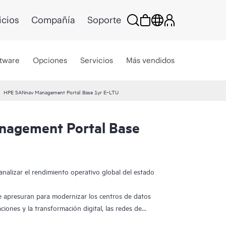
icios
Compañía
Soporte
tware
Opciones
Servicios
Más vendidos
HPE SANnav Management Portal Base 1yr E‑LTU
agement Portal Base
 analizar el rendimiento operativo global del estado
e apresuran para modernizar los centros de datos
ciones y la transformación digital, las redes de
 para acomodar las nuevas aplicaciones. Los