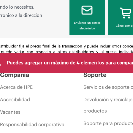
ndo lo necesites.
rónico a la dirección
Envíanos un correo
Cómo compr
electrónico
tribuidor fija el precio final de la transacción y puede incluir otros conc
 puede variar con respecto a otros distribuidores y al precio indicati
recho de hacer ajustes de precios en cualquier momento por motivos que in
Puedes agregar un máximo de 4 elementos para compar
 limitada de productos, promociones de fin de la vida útil y errores en lo
Compañía
Soporte
Acerca de HPE
Servicios de soporte 
Accesibilidad
Devolución y reciclaje
productos
Vacantes
Soporte para product
Responsabilidad corporativa