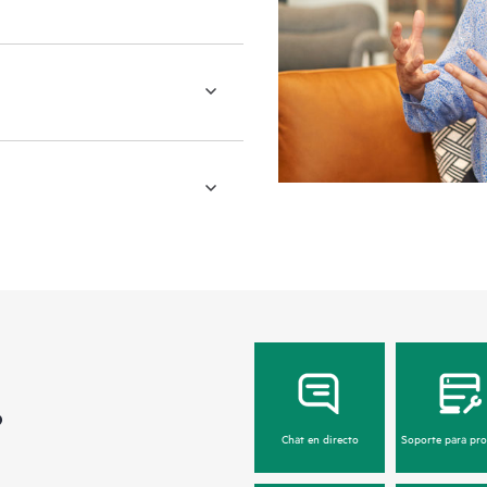
?
Chat en directo
Soporte para pr