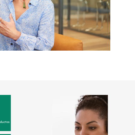
oductos