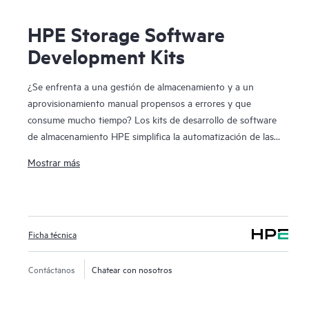
HPE Storage Software
Development Kits
¿Se enfrenta a una gestión de almacenamiento y a un
aprovisionamiento manual propensos a errores y que
consume mucho tiempo? Los kits de desarrollo de software
de almacenamiento HPE simplifica la automatización de las
tareas de gestión de almacenamiento HPE 3PAR, incluidas
Mostrar más
el aprovisionamiento, la supervisión, la elaboración de
informes métricos desde las herramientas de gestión de
configuración y de lenguajes de programación como Python
y Ruby. Para tener una nube pública la agilidad y la
Ficha técnica
automatización de las tareas de infraestructura son
imprescindibles. El aprovisionamiento manual y la gestión de
las matrices de almacenamiento pueden ser complejos,
Contáctanos
Chatear con nosotros
requerir mucho tiempo y ser propensos a errores. Los kits
de desarrollo de software de almacenamiento HPE