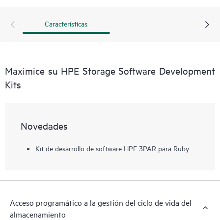
proporcionan a los desarrolladores y a los administradores
funciones fáciles de usar en los lenguajes de programación
Características
nativos y reducen significativamente la cantidad de
codificación necesaria para automatizar tareas simples y
complejas de gestión de almacenamiento. La gestión de
almacenamiento puede ahora ser optimizada al reducir el
Maximice su HPE Storage Software Development
aprovisionamiento y la supervisión manuales del
Kits
almacenamiento, además de recudir los errores humanos
que pueden producirse de las operaciones manuales.
Novedades
Kit de desarrollo de software HPE 3PAR para Ruby
Acceso programático a la gestión del ciclo de vida del
almacenamiento