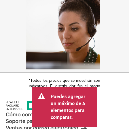
*Todos los precios que se muestran son
indicativos. El distribuidor fija el precio
final de la transacción y puede incluir
Puedes agregar
otros conceptos, como los impuestos a
la venta, el IVA y el envío. El precio de la
un máximo de 4
transacción que establece el distribuidor
elementos para
puede variar con respecto a otros
Cómo comprar
comparar.
distribuidores y al precio indicativo
Soporte para productos
mostrado. El precio indicativo puede
Ventas por correo electrónico