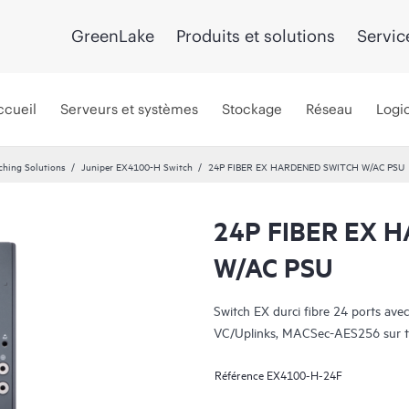
GreenLake
Produits et solutions
Servic
ccueil
Serveurs et systèmes
Stockage
Réseau
Logic
ching Solutions
Juniper EX4100-H Switch
24P FIBER EX HARDENED SWITCH W/AC PSU
24P FIBER EX 
W/AC PSU
Switch EX durci fibre 24 ports av
VC/Uplinks, MACSec-AES256 sur to
Référence
EX4100-H-24F