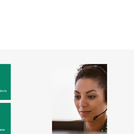
duits
eter