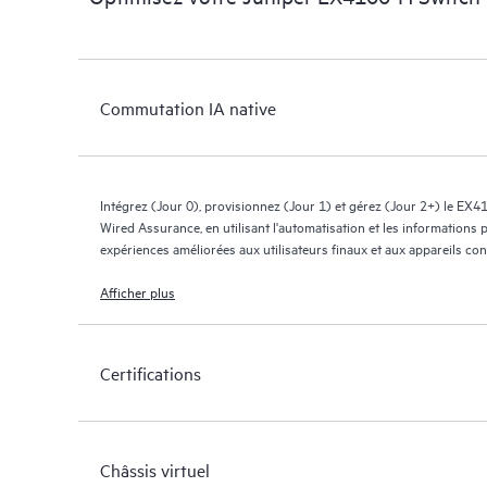
Commutation IA native
Intégrez (Jour 0), provisionnez (Jour 1) et gérez (Jour 2+) le EX4
Wired Assurance, en utilisant l'automatisation et les informations pi
expériences améliorées aux utilisateurs finaux et aux appareils c
couleur indique l’état de la connectivité cloud.
Afficher plus
Rationalisez les opérations informatiques, réduisez le temps moyen
nouvelle génération de réseaux filaires et sans fil. Le EX4100-H f
riches en streaming pour obtenir des informations sur l’état du co
Certifications
niveau de service filaire (SLE) pour les métriques avant et après c
Châssis virtuel