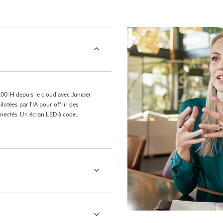
100-H depuis le cloud avec Juniper
lotées par l'IA pour offrir des
onnectés. Un écran LED à code
 de réparation et offrez une
ournit des données télémétriques
mmutateur et les attentes de
onnexion.