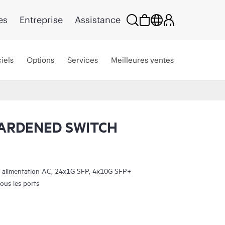
es
Entreprise
Assistance
iels
Options
Services
Meilleures ventes
HARDENED SWITCH
ec alimentation AC, 24x1G SFP, 4x10G SFP+
us les ports