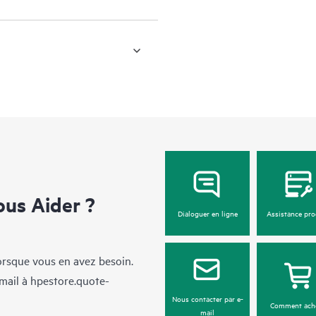
us Aider ?
Dialoguer en ligne
Assistance pro
lorsque vous en avez besoin.
mail à
hpestore.quote-
Nous contacter par e-
Comment ach
mail