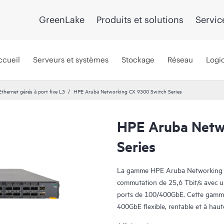
GreenLake
Produits et solutions
Servic
ccueil
Serveurs et systèmes
Stockage
Réseau
Logic
hernet gérés à port fixe L3
HPE Aruba Networking CX 9300 Switch Series
HPE Aruba Netw
Series
La gamme HPE Aruba Networking
commutation de 25,6 Tbit/s avec u
ports de 100/400GbE. Cette gamme 
400GbE flexible, rentable et à haute
connectivité intra-fabric.