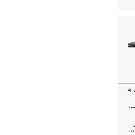
Affi
Soum
HEW
ENT