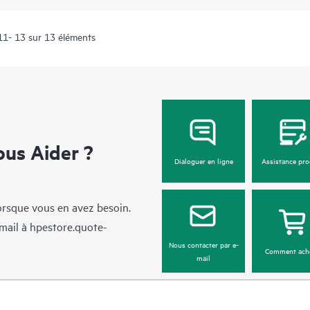
 11- 13 sur 13 éléments
us Aider ?
Dialoguer en ligne
Assistance pro
lorsque vous en avez besoin.
mail à
hpestore.quote-
Nous contacter par e-
Comment ach
mail