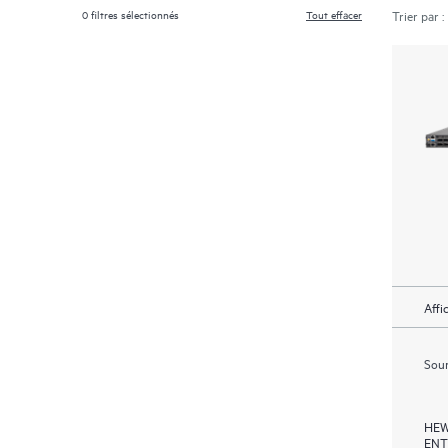
0
filtres sélectionnés
Tout effacer
Trier par :
Affi
Soum
HEW
ENT