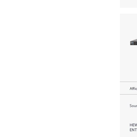
Affi
Soum
HEW
ENT