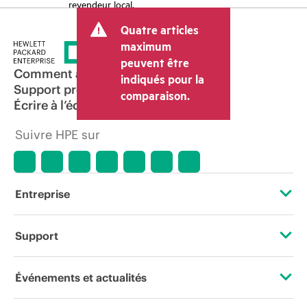
revendeur local.
Quatre articles
maximum
peuvent être
Comment acheter
indiqués pour la
Support produit
comparaison.
Écrire à l’équipe commerciale
Suivre HPE sur
Entreprise
À propos de HPE
Support
Accessibilité
Services d’assistance opérationnelle (OSS)
Événements et actualités
Carrières
Retour et recyclage de produits