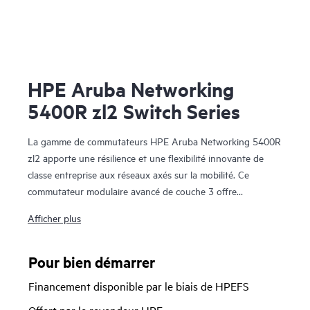
HPE Aruba Networking
5400R zl2 Switch Series
La gamme de commutateurs HPE Aruba Networking 5400R
zl2 apporte une résilience et une flexibilité innovante de
classe entreprise aux réseaux axés sur la mobilité. Ce
commutateur modulaire avancé de couche 3 offre
l’agrégation évolutive grâce à des ports multi-gigabits
HPE
Afficher plus
Smart Rate
pour les appareils 802.11ac ultra-rapides, la
segmentation dynamique, la technologie d’empilage Virtual
Switching Framework (VSF), le basculement sans
Pour bien démarrer
perturbation, le débit de ligne 40GbE ainsi qu’une qualité de
Financement disponible par le biais de HPEFS
service et une sécurité robustes ; de plus, il ne nécessite
aucune licence logicielle. La gamme 5400R zl2 est simple à
Offert par le revendeur HPE