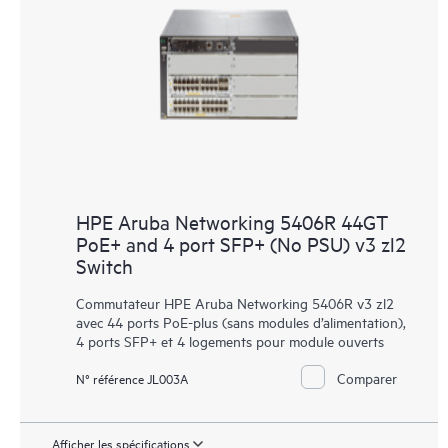
HPE Aruba Networking 5406R 44GT
PoE+ and 4 port SFP+ (No PSU) v3 zl2
Switch
Commutateur HPE Aruba Networking 5406R v3 zl2
avec 44 ports PoE-plus (sans modules d’alimentation),
4 ports SFP+ et 4 logements pour module ouverts
Comparer
N° référence JL003A
Afficher les spécifications