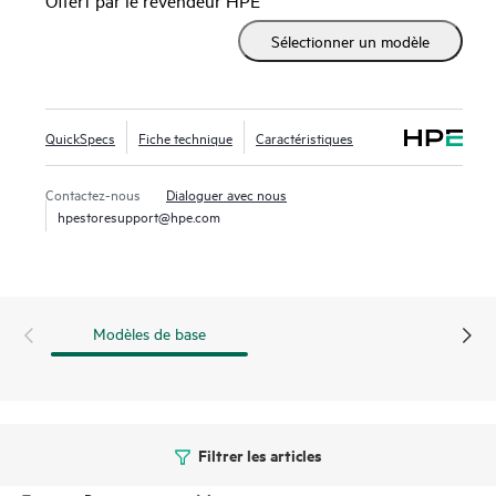
déployer et à gérer grâce à une sécurité avancée et à des
Sélectionner un modèle
outils de
gestion réseau
comme HPE Aruba Networking
ClearPass Policy Manager, HPE Aruba Networking AirWave
et HPE Aruba Networking Central basé sur le cloud.
QuickSpecs
Fiche technique
Caractéristiques
Contactez-nous
Dialoguer avec nous
hpestoresupport@hpe.com
Modèles de base
Filtrer les articles