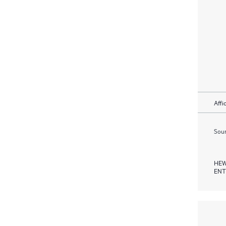
Affi
Soum
HEW
ENT