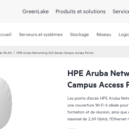
GreenLake
Produits et solutions
Servic
ccueil
Serveurs et systèmes
Stockage
Réseau
Logic
cès WLAN
HPE Aruba Networking 510 Series Campus Access Points
HPE Aruba Netwo
Campus Access P
Les points d’accès HPE Aruba Netw
une couverture Wi-Fi 6 idéale pour
formation et de réunion, ainsi qu
maximal de 2,69 Gbit/s, l’Ethernet m
une radio IoT (Internet des objets) 