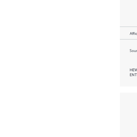
Affi
Soum
HEW
ENT