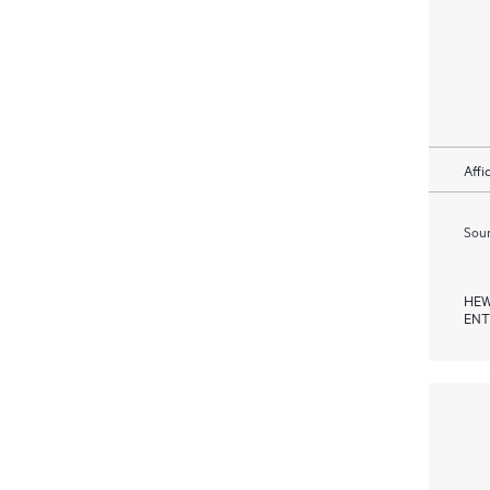
Affi
Soum
HEW
ENT