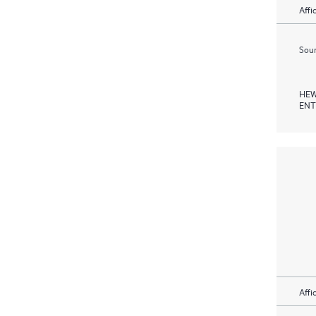
Affi
Soum
HEW
ENT
Affi