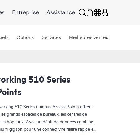
es
Entreprise
Assistance
iels
Options
Services
Meilleures ventes
rking 510 Series
oints
orking 510 Series Campus Access Points offrent
 les grands espaces de bureaux, les centres de
e des hôpitaux. Avec un débit de données combiné
ulti-gigabit pour une connectivité filaire rapide et
intégrée, la série 510 offre une fonction Wi-Fi