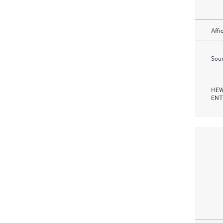
Affi
Soum
HEW
ENT