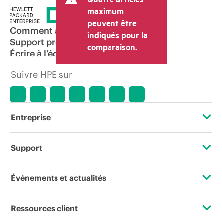
maximum
peuvent être
Comment acheter
indiqués pour la
Support produit
comparaison.
Écrire à l’équipe commerciale
Suivre HPE sur
Entreprise
À propos de HPE
Support
Accessibilité
Services d’assistance opérationnelle (OSS)
Événements et actualités
Carrières
Retour et recyclage de produits
Événements
Ressources client
Responsabilité d’entreprise
Support produit