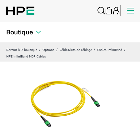
Boutique
Revenir à la boutique
Options
Câbles/kits de câblage
Câbles InfiniBand
HPE InfiniBand NDR Cables