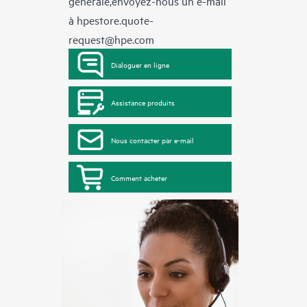
générale,envoyez-nous un e-mail
à
hpestore.quote-
request@hpe.com
Dialoguer en ligne
Assistance produits
Nous contacter par e-mail
Comment acheter