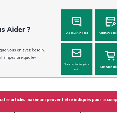
 Aider ?
Dialoguer en ligne
Assistance pro
sque vous en avez besoin.
il à
hpestore.quote-
Nous contacter par e-
Comment ach
mail
atre articles maximum peuvent être indiqués pour la comp
Entreprise
Support