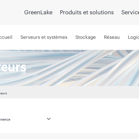
GreenLake
Produits et solutions
Servic
ccueil
Serveurs et systèmes
Stockage
Réseau
Logic
veurs
veurs