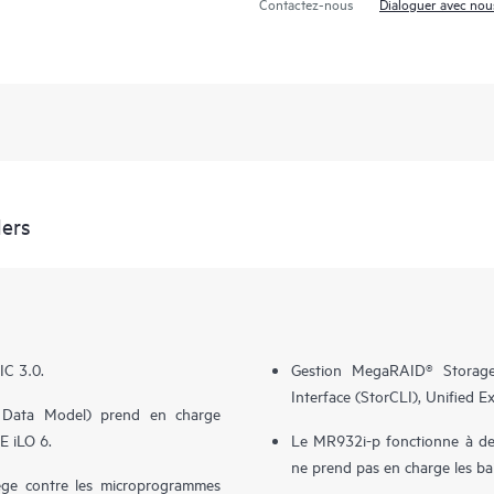
Contactez-nous
Dialoguer avec nou
ers
IC 3.0.
Gestion MegaRAID® Storag
Interface (StorCLI), Unified E
Data Model) prend en charge
PE iLO 6.
Le MR932i-p fonctionne à de
ne prend pas en charge les b
ège contre les microprogrammes