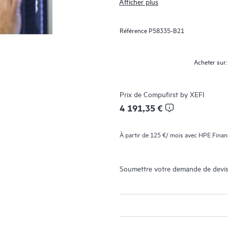
Afficher plus
la solution idéale pour tous les en
système RAID peut être utilisé pour
Référence
P58335-B21
bande passante élevée et 240 000 I
HPE MR416i-o / HPE MR416i-p co
environnements virtualisés dans lesq
Acheter sur:
HBA/Transfert pour offrir un fonct
lecture aléatoire. Les HPE Compute
nombreux workflows dans de multipl
Prix de
Compufirst by XEFI
des clients.
4 191,35 €
À partir de
125 €
/ mois avec HPE Financ
Soumettre votre demande de devis