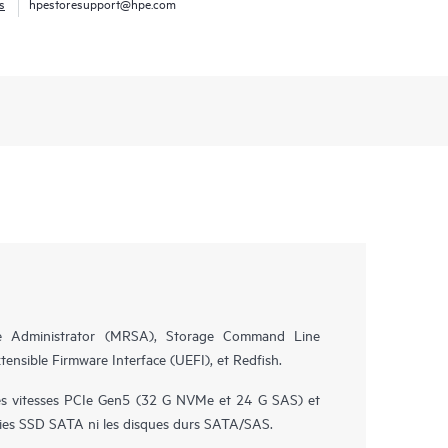
s
hpestoresupport@hpe.com
e Administrator (MRSA), Storage Command Line
xtensible Firmware Interface (UEFI), et Redfish.
s vitesses PCIe Gen5 (32 G NVMe et 24 G SAS) et
aies SSD SATA ni les disques durs SATA/SAS.