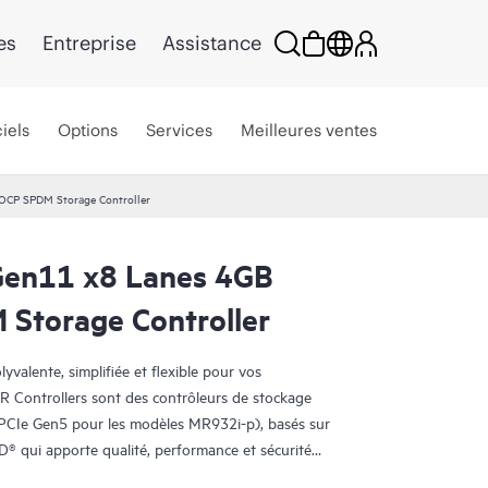
es
Entreprise
Assistance
iels
Options
Services
Meilleures ventes
OCP SPDM Storage Controller
en11 x8 Lanes 4GB
Storage Controller
yvalente, simplifiée et flexible pour vos
 Controllers sont des contrôleurs de stockage
 (PCIe Gen5 pour les modèles MR932i-p), basés sur
 qui apporte qualité, performance et sécurité
s contrôleurs HPE MR416i-o / HPE MR416i-p sont