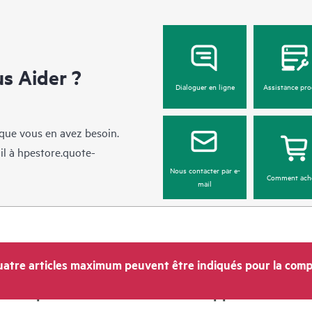
 Aider ?
Dialoguer en ligne
Assistance pro
sque vous en avez besoin.
il à
hpestore.quote-
Nous contacter par e-
Comment ach
mail
atre articles maximum peuvent être indiqués pour la comp
Entreprise
Support