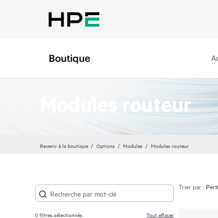
Boutique
A
Modules routeur
Revenir à la boutique
Options
Modules
Modules routeur
Trier par :
0
filtres sélectionnés
Tout effacer