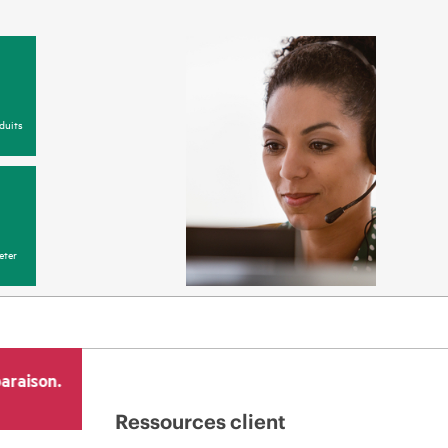
duits
eter
araison.
Ressources client