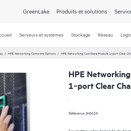
GreenLake
Produits et solutions
Servic
ccueil
Serveurs et systèmes
Stockage
Réseau
Logic
au
HPE Networking Comware Options
HPE Networking ComWare Module 1‑port Clear C
HPE Networking
1‑port Clear C
.
Référence
JH663A
Soumettre votre demande de devis