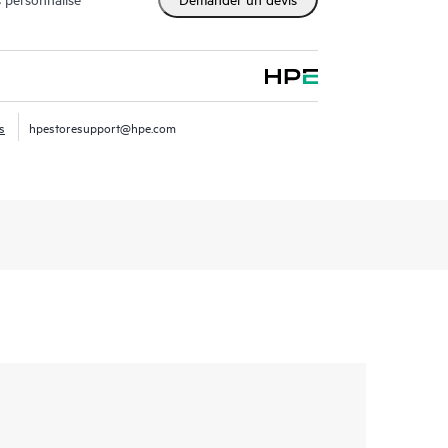
s
hpestoresupport@hpe.com