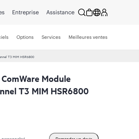
es
Entreprise
Assistance
iels
Options
Services
Meilleures ventes
hannel T3 MIM HSR6800
 ComWare Module
hannel T3 MIM HSR6800
 personnalisé
Demander un devis