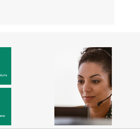
duits
eter