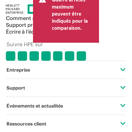
maximum
peuvent être
Comment acheter
indiqués pour la
Support produit
comparaison.
Écrire à l’équipe commerciale
Suivre HPE sur
Entreprise
À propos de HPE
Support
Accessibilité
Services d’assistance opérationnelle (OSS)
Événements et actualités
Carrières
Retour et recyclage de produits
Événements
Ressources client
Responsabilité d’entreprise
Support produit