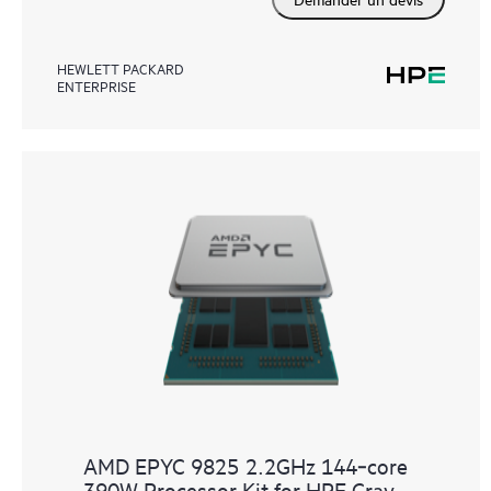
HEWLETT PACKARD
ENTERPRISE
AMD EPYC 9825 2.2GHz 144‑core
390W Processor Kit for HPE Cray