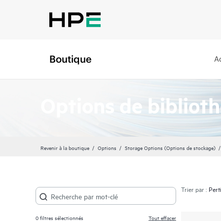
Boutique
A
Options de bibliot
Revenir à la boutique
Options
Storage Options (Options de stockage)
Trier par :
0
filtres sélectionnés
Tout effacer