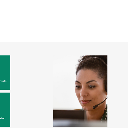
duits
eter