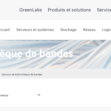
GreenLake
Produits et solutions
Servic
ccueil
Serveurs et systèmes
Stockage
Réseau
Logic
hèque de bandes
Options de bibliothèque de bandes