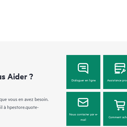
 Aider ?
Dialoguer en ligne
Assistance pro
sque vous en avez besoin.
il à
hpestore.quote-
Nous contacter par e-
Comment ach
mail