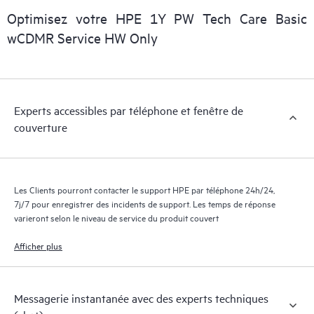
numérique personnalisée et optimisée qui fournit des données
Optimisez votre HPE 1Y PW Tech Care Basic
exploitables sur des cas de service de produits HPE et des
wCDMR Service HW Only
contrats de support couverts par le service HPE Tech Care. Les
Clients peuvent gérer plus facilement leurs actifs en identifiant
les différents produits installés dans leur environnement et en
comprenant comment ces produits interagissent ensemble. Les
Experts accessibles par téléphone et fenêtre de
nouveaux outils en libre-service permettent aux Clients
couverture
d’effectuer certaines activités sans avoir à ouvrir un incident de
support, tout en fournissant un portail de ressources de
connaissances dûment sélectionnées. Le service HPE Tech Care
donne accès à des ressources HPE qui favoriseront l’excellence
Les Clients pourront contacter le support HPE par téléphone 24h/24,
opérationnelle et l’optimisation des performances de la
7j/7 pour enregistrer des incidents de support. Les temps de réponse
périphérie au cloud.
varieront selon le niveau de service du produit couvert
Afficher plus
Messagerie instantanée avec des experts techniques