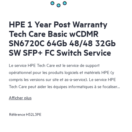
HPE 1 Year Post Warranty
Tech Care Basic wCDMR
SN6720C 64Gb 48/48 32Gb
SW SFP+ FC Switch Service
Le service HPE Tech Care est le service de support
opérationnel pour les produits logiciels et matériels HPE (y
compris les versions sur site et as-a-service). Le service HPE
Tech Care peut aider les équipes informatiques à se focaliser
sur le développement de leur activité en leur permettant de
Afficher plus
chercher proactivement de meilleures méthodes de travail,
plutôt que de gérer les problèmes en mode réactif.
Référence
H52L3PE
Le service HPE Tech Care établit un accès direct à des
spécialistes produit et fournit des conseils techniques généraux,