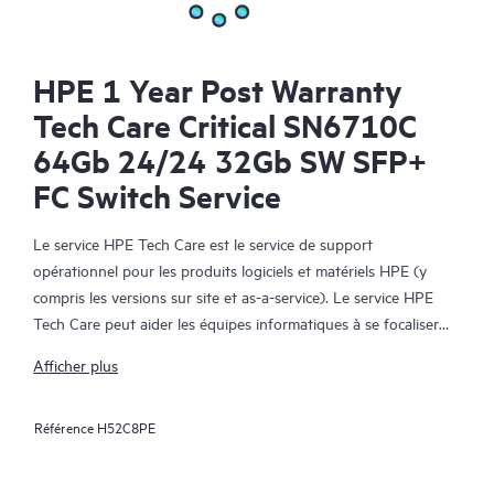
HPE 1 Year Post Warranty
Tech Care Critical SN6710C
64Gb 24/24 32Gb SW SFP+
FC Switch Service
Le service HPE Tech Care est le service de support
opérationnel pour les produits logiciels et matériels HPE (y
compris les versions sur site et as-a-service). Le service HPE
Tech Care peut aider les équipes informatiques à se focaliser
sur le développement de leur activité en leur permettant de
Afficher plus
chercher proactivement de meilleures méthodes de travail,
plutôt que de gérer les problèmes en mode réactif.
Référence
H52C8PE
Le service HPE Tech Care établit un accès direct à des
spécialistes produit et fournit des conseils techniques généraux,