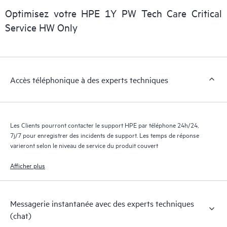
numérique personnalisée et optimisée qui fournit des données
Optimisez votre HPE 1Y PW Tech Care Critical
exploitables sur des cas de service de produits HPE et des
Service HW Only
contrats de support couverts par le service HPE Tech Care. Les
Clients peuvent gérer plus facilement leurs actifs en identifiant
les différents produits installés dans leur environnement et en
comprenant comment ces produits interagissent ensemble. Les
Accès téléphonique à des experts techniques
nouveaux outils en libre-service permettent aux Clients
d’effectuer certaines activités sans avoir à ouvrir un incident de
support, tout en fournissant un portail de ressources de
connaissances dûment sélectionnées. Le service HPE Tech Care
Les Clients pourront contacter le support HPE par téléphone 24h/24,
donne accès à des ressources HPE qui favoriseront l’excellence
7j/7 pour enregistrer des incidents de support. Les temps de réponse
opérationnelle et l’optimisation des performances de la
varieront selon le niveau de service du produit couvert
périphérie au cloud.
Afficher plus
Messagerie instantanée avec des experts techniques
(chat)