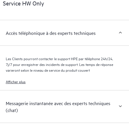
exploitables sur des cas de service de produits HPE et des
Service HW Only
contrats de support couverts par le service HPE Tech Care. Les
Clients peuvent gérer plus facilement leurs actifs en identifiant
les différents produits installés dans leur environnement et en
comprenant comment ces produits interagissent ensemble. Les
Accès téléphonique à des experts techniques
nouveaux outils en libre-service permettent aux Clients
d’effectuer certaines activités sans avoir à ouvrir un incident de
support, tout en fournissant un portail de ressources de
connaissances dûment sélectionnées. Le service HPE Tech Care
Les Clients pourront contacter le support HPE par téléphone 24h/24,
donne accès à des ressources HPE qui favoriseront l’excellence
7j/7 pour enregistrer des incidents de support. Les temps de réponse
opérationnelle et l’optimisation des performances de la
varieront selon le niveau de service du produit couvert
périphérie au cloud.
Afficher plus
Messagerie instantanée avec des experts techniques
(chat)