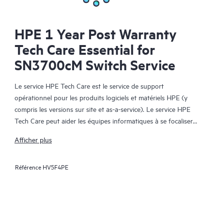
HPE 1 Year Post Warranty
Tech Care Essential for
SN3700cM Switch Service
Le service HPE Tech Care est le service de support
opérationnel pour les produits logiciels et matériels HPE (y
compris les versions sur site et as-a-service). Le service HPE
Tech Care peut aider les équipes informatiques à se focaliser
sur le développement de leur activité en leur permettant de
Afficher plus
chercher proactivement de meilleures méthodes de travail,
plutôt que de gérer les problèmes en mode réactif.
Référence
HV5F4PE
Le service HPE Tech Care établit un accès direct à des
spécialistes produit et fournit des conseils techniques généraux,
qui aideront les Clients à réduire les risques et à trouver des
méthodes de travail plus efficaces. Les Clients du service HPE