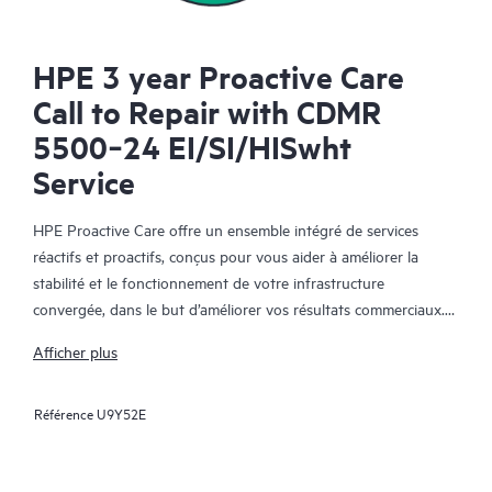
HPE 3 year Proactive Care
Call to Repair with CDMR
5500‑24 EI/SI/HISwht
Service
HPE Proactive Care offre un ensemble intégré de services
réactifs et proactifs, conçus pour vous aider à améliorer la
stabilité et le fonctionnement de votre infrastructure
convergée, dans le but d’améliorer vos résultats commerciaux.
Dans un environnement convergent et virtualisé complexe, de
Afficher plus
nombreux composants ont besoin de fonctionner ensemble
efficacement. HPE Proactive Care a été spécifiquement conçu
Référence
U9Y52E
pour prendre en charge les appareils dans ces environnements,
en offrant une solution de support amélioré qui couvre les
serveurs, les systèmes d’exploitation, les hyperviseurs, le