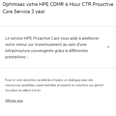
support matériel réactif selon vos besoins d’entreprise et
Optimisez votre HPE CDMR 6 Hour CTR Proactive
opérationnels.
Care Service 3 year
HPE Proactive Care assure l’analyse des versions des logiciels et
des microprogrammes pour les appareils pris en charge, et vous
fournit une liste de recommandations pour maintenir votre
Le service HPE Proactive Care vous aide à améliorer
infrastructure couverte par HPE Proactive Care aux niveaux de
votre retour sur investissement au sein d'une
versions recommandés. Vous recevrez régulièrement une
infrastructure convergente grâce à différentes
analyse proactive de vos appareils couverts par HPE Proactive
prestations :
Care pour identifier et résoudre les problèmes de configuration.
HPE Proactive Care génère également des rapports d’incidents
trimestriels pour vous aider à identifier les problèmes récurrents
et vous éviter de les reproduire.
Fournir une résolution accélérée à travers un dialogue avec des
ressources qualifiées, expérimentées et experts en solutions qui gèrent
l'incident du début à la fin
Afficher plus