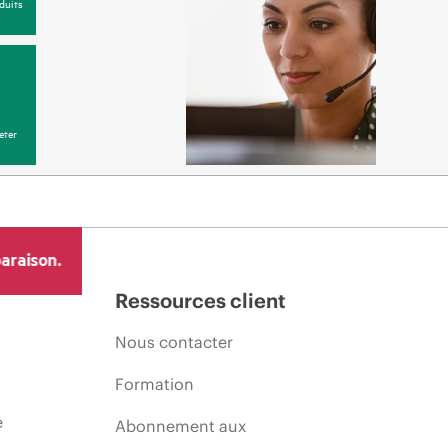
duits
eter
araison.
Ressources client
Nous contacter
Formation
e
Abonnement aux