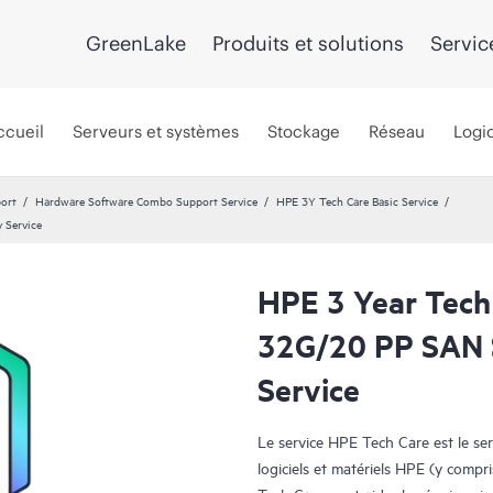
GreenLake
Produits et solutions
Servic
ccueil
Serveurs et systèmes
Stockage
Réseau
Logic
port
Hardware Software Combo Support Service
HPE 3Y Tech Care Basic Service
 Service
HPE 3 Year Tech
32G/20 PP SAN 
Service
Le service HPE Tech Care est le se
logiciels et matériels HPE (y compri