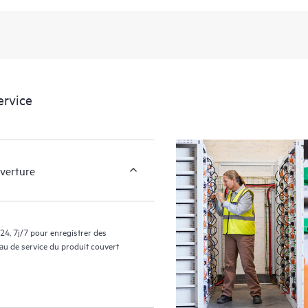
portail de service HPE, une expéri
des données exploitables sur des c
support couverts par le service HP
facilement leurs actifs en identifian
environnement et en comprenant c
nouveaux outils en libre-service per
ervice
sans avoir à ouvrir un incident de 
de connaissances dûment sélection
ressources HPE qui favoriseront l’e
performances de la périphérie au c
uverture
24, 7j/7 pour enregistrer des
eau de service du produit couvert