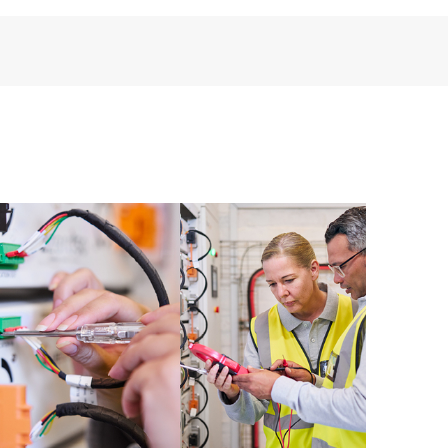
ence numérique personnalisée et optimisée qui fournit
as de service de produits HPE et des contrats de
E Tech Care. Les Clients peuvent gérer plus
t les différents produits installés dans leur
omment ces produits interagissent ensemble. Les
mettent aux Clients d’effectuer certaines activités
support, tout en fournissant un portail de ressources
nées. Le service HPE Tech Care donne accès à des
xcellence opérationnelle et l’optimisation des
loud.