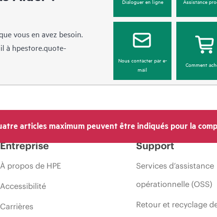
Dialoguer en ligne
Assistance pro
sque vous en avez besoin.
il à
hpestore.quote-
Nous contacter par e-
Comment ach
mail
atre articles maximum peuvent être indiqués pour la comp
Entreprise
Support
À propos de HPE
Services d’assistance
opérationnelle (OSS)
Accessibilité
Retour et recyclage d
Carrières