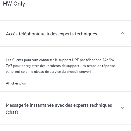
exploitables sur des cas de service de produits HPE et des
HW Only
contrats de support couverts par le service HPE Tech Care. Les
Clients peuvent gérer plus facilement leurs actifs en identifiant
les différents produits installés dans leur environnement et en
comprenant comment ces produits interagissent ensemble. Les
Accès téléphonique à des experts techniques
nouveaux outils en libre-service permettent aux Clients
d’effectuer certaines activités sans avoir à ouvrir un incident de
support, tout en fournissant un portail de ressources de
connaissances dûment sélectionnées. Le service HPE Tech Care
Les Clients pourront contacter le support HPE par téléphone 24h/24,
donne accès à des ressources HPE qui favoriseront l’excellence
7j/7 pour enregistrer des incidents de support. Les temps de réponse
opérationnelle et l’optimisation des performances de la
varieront selon le niveau de service du produit couvert
périphérie au cloud.
Afficher plus
Messagerie instantanée avec des experts techniques
(chat)