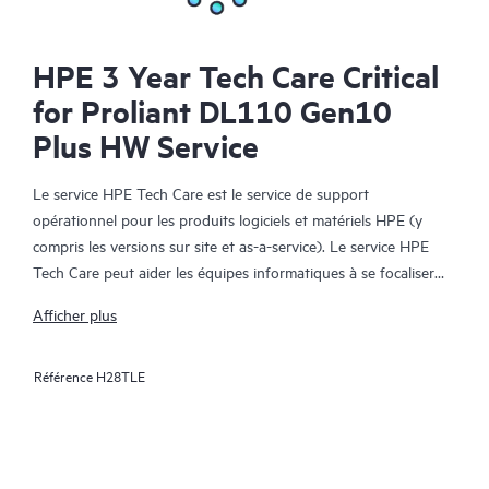
HPE 3 Year Tech Care Critical
for Proliant DL110 Gen10
Plus HW Service
Le service HPE Tech Care est le service de support
opérationnel pour les produits logiciels et matériels HPE (y
compris les versions sur site et as-a-service). Le service HPE
Tech Care peut aider les équipes informatiques à se focaliser
sur le développement de leur activité en leur permettant de
Afficher plus
chercher proactivement de meilleures méthodes de travail,
plutôt que de gérer les problèmes en mode réactif.
Référence
H28TLE
Le service HPE Tech Care établit un accès direct à des
spécialistes produit et fournit des conseils techniques généraux,
qui aideront les Clients à réduire les risques et à trouver des
méthodes de travail plus efficaces. Les Clients du service HPE