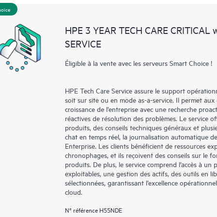
facilement leurs actifs en identifian
hoice
environnement et en comprenant c
HPE 3 YEAR TECH CARE CRITICAL
nouveaux outils en libre-service per
SERVICE
sans avoir à ouvrir un incident de 
de connaissances dûment sélection
Éligible à la vente avec les serveurs Smart Choice !
ressources HPE qui favoriseront l’e
performances de la périphérie au c
HPE Tech Care Service assure le support opérationne
soit sur site ou en mode as-a-service. Il permet aux
croissance de l’entreprise avec une recherche proac
réactives de résolution des problèmes. Le service off
produits, des conseils techniques généraux et plus
chat en temps réel, la journalisation automatique d
Enterprise. Les clients bénéficient de ressources exp
chronophages, et ils reçoivent des conseils sur le fo
produits. De plus, le service comprend l’accès à un 
exploitables, une gestion des actifs, des outils en 
sélectionnées, garantissant l’excellence opérationne
cloud.
N° référence H55NDE