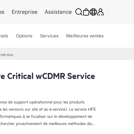
es
Entreprise
Assistance
iels
Options
Services
Meilleures ventes
e HW Only
e Critical wCDMR Service
rvice de support opérationnel pour les produits
s les versions sur site et as-a-service). Le service HPE
nformatiques à se focaliser sur le développement de
e chercher proactivement de meilleures méthodes de
oblèmes en mode réactif.