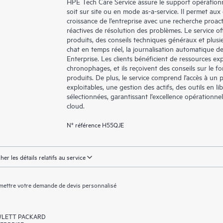
HPE Tech Care Service assure le support opérationne
soit sur site ou en mode as-a-service. Il permet aux
croissance de l’entreprise avec une recherche proac
réactives de résolution des problèmes. Le service off
produits, des conseils techniques généraux et plus
chat en temps réel, la journalisation automatique d
Enterprise. Les clients bénéficient de ressources exp
chronophages, et ils reçoivent des conseils sur le fo
produits. De plus, le service comprend l’accès à un 
exploitables, une gestion des actifs, des outils en 
sélectionnées, garantissant l’excellence opérationne
cloud.
N° référence H55QJE
cher les détails relatifs au service
ettre votre demande de devis personnalisé
LETT PACKARD