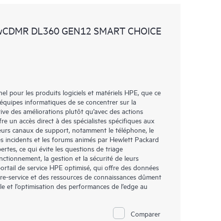
t les différents produits installés dans leur
omment ces produits interagissent ensemble. Les
 wCDMR DL360 GEN12 SMART CHOICE
mettent aux Clients d’effectuer certaines activités
support, tout en fournissant un portail de ressources
nées. Le service HPE Tech Care donne accès à des
xcellence opérationnelle et l’optimisation des
loud.
l pour les produits logiciels et matériels HPE, que ce
 équipes informatiques de se concentrer sur la
tive des améliorations plutôt qu’avec des actions
re un accès direct à des spécialistes spécifiques aux
ieurs canaux de support, notamment le téléphone, le
es incidents et les forums animés par Hewlett Packard
ertes, ce qui évite les questions de triage
nctionnement, la gestion et la sécurité de leurs
portail de service HPE optimisé, qui offre des données
libre-service et des ressources de connaissances dûment
lle et l’optimisation des performances de l’edge au
Comparer