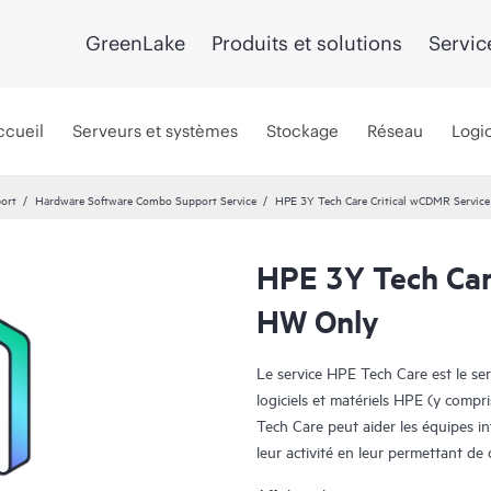
GreenLake
Produits et solutions
Servic
ccueil
Serveurs et systèmes
Stockage
Réseau
Logic
port
Hardware Software Combo Support Service
HPE 3Y Tech Care Critical wCDMR Servic
HPE 3Y Tech Car
HW Only
Le service HPE Tech Care est le se
logiciels et matériels HPE (y compri
Tech Care peut aider les équipes i
leur activité en leur permettant d
travail, plutôt que de gérer les pr