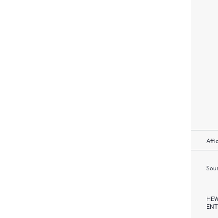
Affi
Soum
HEW
ENT