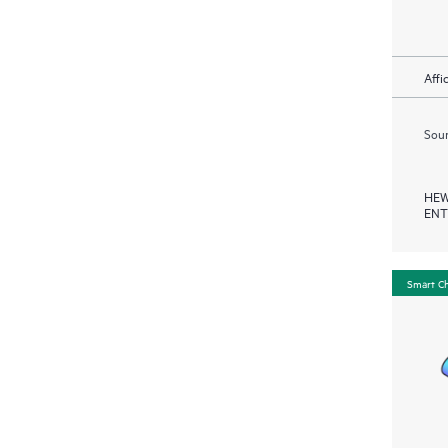
Affi
Soum
HEW
ENT
Smart C