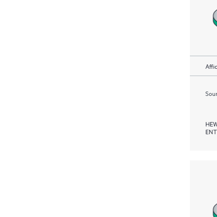
Affi
Soum
HEW
ENT