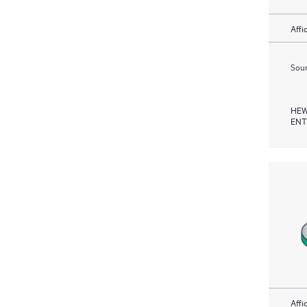
Affi
Soum
HEW
ENT
Affi