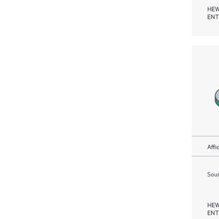
HEW
ENT
Affi
Soum
HEW
ENT