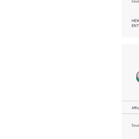
Soum
HEW
ENT
Affi
Soum