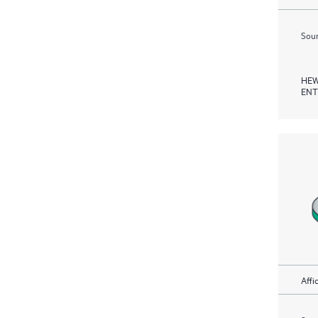
Soum
HEW
ENT
Affi