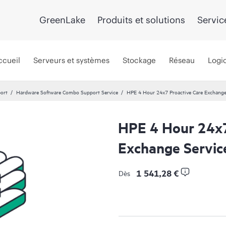
GreenLake
Produits et solutions
Servic
ccueil
Serveurs et systèmes
Stockage
Réseau
Logic
port
Hardware Software Combo Support Service
HPE 4 Hour 24x7 Proactive Care Exchange 
HPE 4 Hour 24x7
Exchange Servic
1 541,28 €
Dès