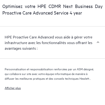
gérer le dossier et de vous communiquer des informations
Optimisez votre HPE CDMR Next Business Day
régulières sur le dossier et sur l'avancement de la solution.
Proactive Care Advanced Service 4 year
HPE Proactive Care Advanced utilise la technologie de support
à distance pour superviser les appareils et collecter des
données, ce qui permet d'accélérer la prise en charge et les
HPE Proactive Care Advanced vous aide à gérer votre
services. Pour bénéficier de ce service d'assistance, il est
infrastructure avec les fonctionnalités vous offrant les
impératif que la version la plus récente de Remote Support
avantages suivants :
Technology soit installée.
Personnalisation et responsabilisation renforcées par un ASM désigné,
qui collabore sur site avec votre équipe informatique de manière à
diffuser les meilleures pratiques et des conseils techniques Hewlett
Packard Enterprise adaptés à vos besoins et projets informatiques
Afficher plus