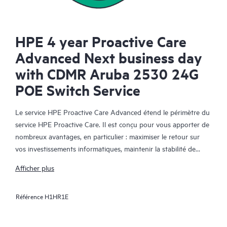
HPE 4 year Proactive Care
Advanced Next business day
with CDMR Aruba 2530 24G
POE Switch Service
Le service HPE Proactive Care Advanced étend le périmètre du
service HPE Proactive Care. Il est conçu pour vous apporter de
nombreux avantages, en particulier : maximiser le retour sur
vos investissements informatiques, maintenir la stabilité de
votre infrastructure IT, atteindre les objectifs établis pour vos
Afficher plus
projets informatiques et commerciaux, réduire les coûts
opérationnels et réduire la charge de travail de votre personnel
Référence
H1HR1E
informatique pour lui permettre de se consacrer aux tâches
prioritaires. Votre responsable de compte support HPE (ASM)
formule des recommandations personnalisées sur les plans