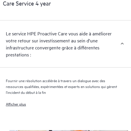
opérationnels.
Care Service 4 year
HPE Proactive Care assure l’analyse des versions des logiciels et
des microprogrammes pour les appareils pris en charge, et vous
fournit une liste de recommandations pour maintenir votre
Le service HPE Proactive Care vous aide à améliorer
infrastructure couverte par HPE Proactive Care aux niveaux de
votre retour sur investissement au sein d'une
versions recommandés. Vous recevrez régulièrement une
infrastructure convergente grâce à différentes
analyse proactive de vos appareils couverts par HPE Proactive
prestations :
Care pour identifier et résoudre les problèmes de configuration.
HPE Proactive Care génère également des rapports d’incidents
trimestriels pour vous aider à identifier les problèmes récurrents
et vous éviter de les reproduire.
Fournir une résolution accélérée à travers un dialogue avec des
ressources qualifiées, expérimentées et experts en solutions qui gèrent
l'incident du début à la fin
Afficher plus