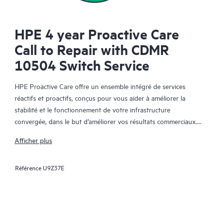
HPE 4 year Proactive Care
Call to Repair with CDMR
10504 Switch Service
HPE Proactive Care offre un ensemble intégré de services
réactifs et proactifs, conçus pour vous aider à améliorer la
stabilité et le fonctionnement de votre infrastructure
convergée, dans le but d’améliorer vos résultats commerciaux.
Dans un environnement convergent et virtualisé complexe, de
Afficher plus
nombreux composants ont besoin de fonctionner ensemble
efficacement. HPE Proactive Care a été spécifiquement conçu
Référence
U9Z37E
pour prendre en charge les appareils dans ces environnements,
en offrant une solution de support amélioré qui couvre les
serveurs, les systèmes d’exploitation, les hyperviseurs, le
stockage, les SAN et les réseaux.