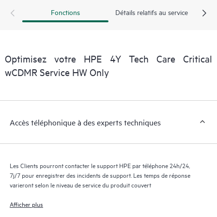
exploitables sur des cas de service de produits HPE et des
Fonctions
Détails relatifs au service
contrats de support couverts par le service HPE Tech Care. Les
Clients peuvent gérer plus facilement leurs actifs en identifiant
les différents produits installés dans leur environnement et en
comprenant comment ces produits interagissent ensemble. Les
Optimisez votre HPE 4Y Tech Care Critical
nouveaux outils en libre-service permettent aux Clients
d’effectuer certaines activités sans avoir à ouvrir un incident de
wCDMR Service HW Only
support, tout en fournissant un portail de ressources de
connaissances dûment sélectionnées. Le service HPE Tech Care
donne accès à des ressources HPE qui favoriseront l’excellence
opérationnelle et l’optimisation des performances de la
Accès téléphonique à des experts techniques
périphérie au cloud.
Les Clients pourront contacter le support HPE par téléphone 24h/24,
7j/7 pour enregistrer des incidents de support. Les temps de réponse
varieront selon le niveau de service du produit couvert
Afficher plus