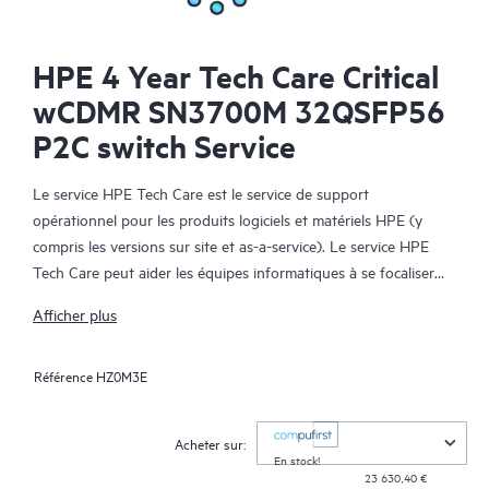
HPE 4 Year Tech Care Critical
wCDMR SN3700M 32QSFP56
P2C switch Service
Le service HPE Tech Care est le service de support
opérationnel pour les produits logiciels et matériels HPE (y
compris les versions sur site et as-a-service). Le service HPE
Tech Care peut aider les équipes informatiques à se focaliser
sur le développement de leur activité en leur permettant de
Afficher plus
chercher proactivement de meilleures méthodes de travail,
plutôt que de gérer les problèmes en mode réactif.
Référence
HZ0M3E
Le service HPE Tech Care établit un accès direct à des
spécialistes produit et fournit des conseils techniques généraux,
Acheter sur:
qui aideront les Clients à réduire les risques et à trouver des
En stock!
23 630,40 €
méthodes de travail plus efficaces. Les Clients du service HPE