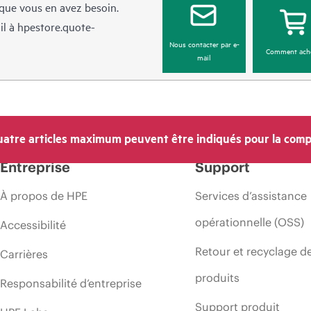
sque vous en avez besoin.
il à
hpestore.quote-
Nous contacter par e-
Comment ach
mail
atre articles maximum peuvent être indiqués pour la comp
Entreprise
Support
À propos de HPE
Services d’assistance
opérationnelle (OSS)
Accessibilité
Retour et recyclage d
Carrières
produits
Responsabilité d’entreprise
Support produit