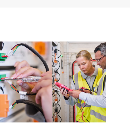
t les différents produits installés dans leur
omment ces produits interagissent ensemble. Les
mettent aux Clients d’effectuer certaines activités
support, tout en fournissant un portail de ressources
nées. Le service HPE Tech Care donne accès à des
xcellence opérationnelle et l’optimisation des
loud.