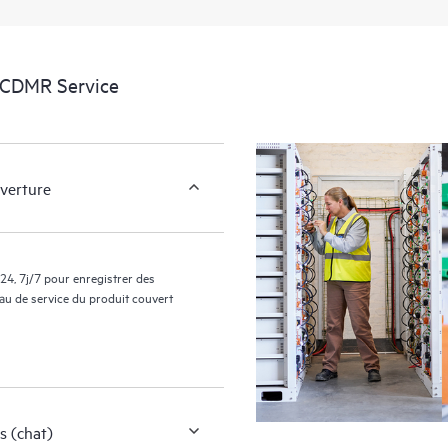
facilement leurs actifs en identifian
environnement et en comprenant c
nouveaux outils en libre-service per
wCDMR Service
sans avoir à ouvrir un incident de 
de connaissances dûment sélection
ressources HPE qui favoriseront l’e
performances de la périphérie au c
uverture
24, 7j/7 pour enregistrer des
eau de service du produit couvert
s (chat)