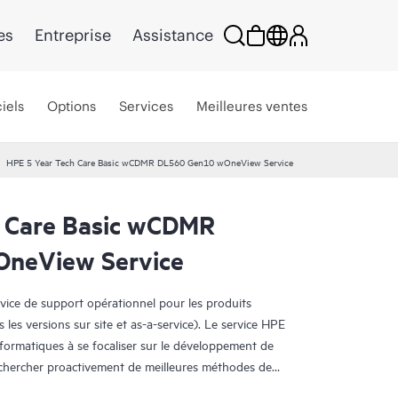
es
Entreprise
Assistance
iels
Options
Services
Meilleures ventes
HPE 5 Year Tech Care Basic wCDMR DL560 Gen10 wOneView Service
 Care Basic wCDMR
neView Service
rvice de support opérationnel pour les produits
s les versions sur site et as-a-service). Le service HPE
nformatiques à se focaliser sur le développement de
e chercher proactivement de meilleures méthodes de
oblèmes en mode réactif.