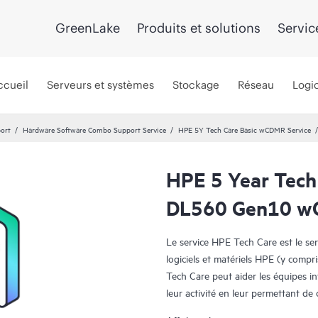
GreenLake
Produits et solutions
Servic
ccueil
Serveurs et systèmes
Stockage
Réseau
Logic
port
Hardware Software Combo Support Service
HPE 5Y Tech Care Basic wCDMR Service
HPE 5 Year Tech
DL560 Gen10 wO
Le service HPE Tech Care est le se
logiciels et matériels HPE (y compri
Tech Care peut aider les équipes i
leur activité en leur permettant d
travail, plutôt que de gérer les pr