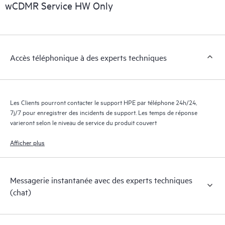
exploitables sur des cas de service de produits HPE et des
wCDMR Service HW Only
contrats de support couverts par le service HPE Tech Care. Les
Clients peuvent gérer plus facilement leurs actifs en identifiant
les différents produits installés dans leur environnement et en
comprenant comment ces produits interagissent ensemble. Les
Accès téléphonique à des experts techniques
nouveaux outils en libre-service permettent aux Clients
d’effectuer certaines activités sans avoir à ouvrir un incident de
support, tout en fournissant un portail de ressources de
connaissances dûment sélectionnées. Le service HPE Tech Care
Les Clients pourront contacter le support HPE par téléphone 24h/24,
donne accès à des ressources HPE qui favoriseront l’excellence
7j/7 pour enregistrer des incidents de support. Les temps de réponse
opérationnelle et l’optimisation des performances de la
varieront selon le niveau de service du produit couvert
périphérie au cloud.
Afficher plus
Messagerie instantanée avec des experts techniques
(chat)