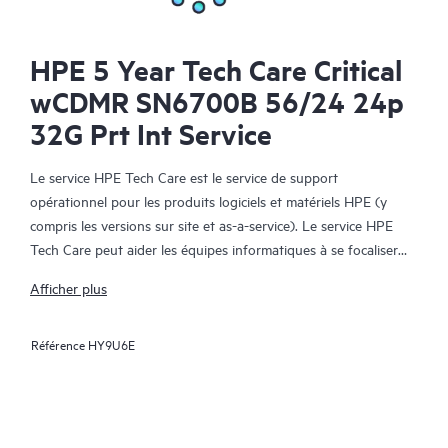
HPE 5 Year Tech Care Critical
wCDMR SN6700B 56/24 24p
32G Prt Int Service
Le service HPE Tech Care est le service de support
opérationnel pour les produits logiciels et matériels HPE (y
compris les versions sur site et as-a-service). Le service HPE
Tech Care peut aider les équipes informatiques à se focaliser
sur le développement de leur activité en leur permettant de
Afficher plus
chercher proactivement de meilleures méthodes de travail,
plutôt que de gérer les problèmes en mode réactif.
Référence
HY9U6E
Le service HPE Tech Care établit un accès direct à des
spécialistes produit et fournit des conseils techniques généraux,
qui aideront les Clients à réduire les risques et à trouver des
méthodes de travail plus efficaces. Les Clients du service HPE