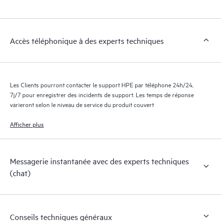
Clients peuvent gérer plus facilement leurs actifs en identifiant
les différents produits installés dans leur environnement et en
comprenant comment ces produits interagissent ensemble. Les
Accès téléphonique à des experts techniques
nouveaux outils en libre-service permettent aux Clients
d’effectuer certaines activités sans avoir à ouvrir un incident de
support, tout en fournissant un portail de ressources de
connaissances dûment sélectionnées. Le service HPE Tech Care
Les Clients pourront contacter le support HPE par téléphone 24h/24,
donne accès à des ressources HPE qui favoriseront l’excellence
7j/7 pour enregistrer des incidents de support. Les temps de réponse
opérationnelle et l’optimisation des performances de la
varieront selon le niveau de service du produit couvert
périphérie au cloud.
Afficher plus
Messagerie instantanée avec des experts techniques
(chat)
Conseils techniques généraux