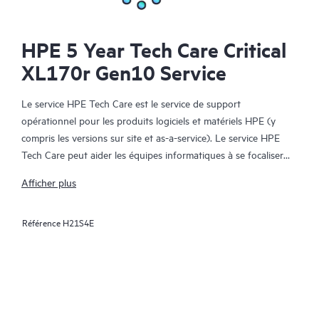
HPE 5 Year Tech Care Critical
XL170r Gen10 Service
Le service HPE Tech Care est le service de support
opérationnel pour les produits logiciels et matériels HPE (y
compris les versions sur site et as-a-service). Le service HPE
Tech Care peut aider les équipes informatiques à se focaliser
sur le développement de leur activité en leur permettant de
Afficher plus
chercher proactivement de meilleures méthodes de travail,
plutôt que de gérer les problèmes en mode réactif.
Référence
H21S4E
Le service HPE Tech Care établit un accès direct à des
spécialistes produit et fournit des conseils techniques généraux,
qui aideront les Clients à réduire les risques et à trouver des
méthodes de travail plus efficaces. Les Clients du service HPE
Tech Care peuvent accéder au support via différents canaux :