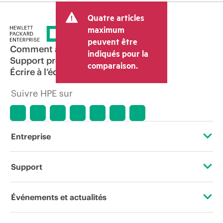
Quatre articles
maximum
peuvent être
Comment acheter
indiqués pour la
Support produit
comparaison.
Écrire à l’équipe commerciale
Suivre HPE sur
Entreprise
À propos de HPE
Support
Accessibilité
Services d’assistance opérationnelle (OSS)
Événements et actualités
Carrières
Retour et recyclage de produits
Événements